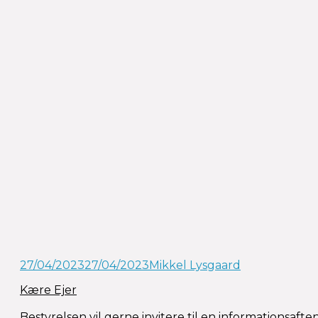
27/04/2023
27/04/2023
Mikkel Lysgaard
Kære Ejer
Bestyrelsen vil gerne invitere til en informationsaft