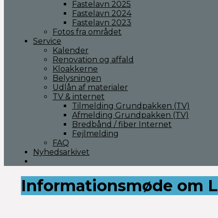
Fastelavn 2025
Fastelavn 2024
Fastelavn 2023
Fotos fra området
Service
Kalender
Renovation og affald
Kloakkerne
Belysningen
Udlån af materialer
TV & internet
Tilmelding Grundpakken (TV)
Afmelding Grundpakken (TV)
Bredbånd / fiber Internet
Fejlmelding
FAQ
Nyhedsarkivet
Informationsmøde om Lo