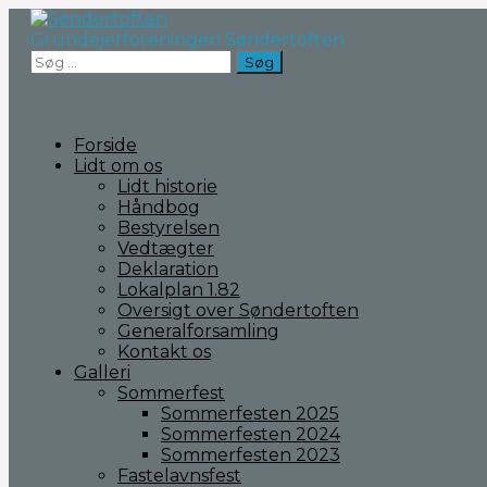
Fortsæt
til
Grundejerforeningen Søndertoften
indhold
Søg
efter:
Forside
Lidt om os
Lidt historie
Håndbog
Bestyrelsen
Vedtægter
Deklaration
Lokalplan 1.82
Oversigt over Søndertoften
Generalforsamling
Kontakt os
Galleri
Sommerfest
Sommerfesten 2025
Sommerfesten 2024
Sommerfesten 2023
Fastelavnsfest