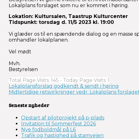
Lokalplans forslaget som nu er kommet i høring.
Lokation: Kultursalen, Taastrup Kulturcenter
Tidspunkt: torsdag d. 11/5 2023 kl. 19:00
Vi glæder os til en spændende dialog og en masse s
omhandler lokalplanen.
Vel mødt
Mvh.
Bestyrelsen
Total Page Visits: 145 - Today Page Visits: 1
Indlægsnavigation
Lokalplansforslag godkendt & sendt i høring
Midlertidige retsvirkninger vedr. Lokalplans forslage
Seneste nyheder
Opstart af pilotprojekt på p-plads
Invitation til Sommerfest 2026
Nye fodboldmål på L6
Trafik og hastighed på stamvejen