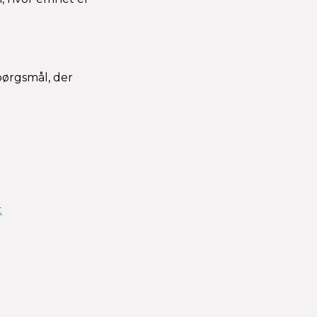
pørgsmål, der
t