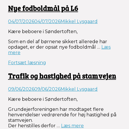
2026”
Nye fodboldmål på L6
04/07/2026
04/07/2026
Mikkel Lysgaard
Kære beboere i Søndertoften,
Som en del af børnene sikkert allerede har
opdaget, er der opsat nye fodboldmål …
Læs
“Nye
mere
fodboldmål
Fortsæt læsning
på
L6”
Trafik og hastighed på stamvejen
09/06/2026
09/06/2026
Mikkel Lysgaard
Kære beboere i Søndertoften,
Grundejerforeningen har modtaget flere
henvendelser vedrørende for høj hastighed på
stamvejen.
“Trafik
Der henstilles derfor …
Læs mere