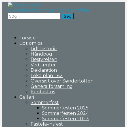
Fortsæt
til
Grundejerforeningen Søndertoften
indhold
Søg
efter:
Forside
Lidt om os
Lidt historie
Håndbog
Bestyrelsen
Vedtægter
Deklaration
Lokalplan 1.82
Oversigt over Søndertoften
Generalforsamling
Kontakt os
Galleri
Sommerfest
Sommerfesten 2025
Sommerfesten 2024
Sommerfesten 2023
Fastelavnsfest