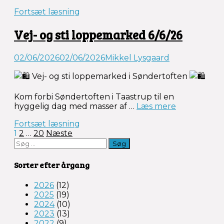
og
Fortsæt læsning
hastighed
på
Vej- og sti loppemarked 6/6/26
stamvejen”
02/06/2026
02/06/2026
Mikkel Lysgaard
Vej- og sti loppemarked i Søndertoften
Kom forbi Søndertoften i Taastrup til en
“Vej-
hyggelig dag med masser af …
Læs mere
og
Fortsæt læsning
sti
Indlægsinddeling
1
2
…
20
Næste
loppemark
Søg
6/6/26”
efter:
Sorter efter årgang
2026
(12)
2025
(19)
2024
(10)
2023
(13)
2022
(9)