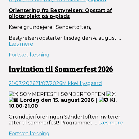
Orientering fra Bestyrelsen: Opstart af
pilotprojekt på p-plads
Kære grundejere i Søndertoften,
Bestyrelsen opstarter tirsdag den 4. august …
“Opstart
Læs mere
af
Fortsæt læsning
pilotprojekt
på
Invitation til Sommerfest 2026
p-
plads”
21/07/2026
21/07/2026
Mikkel Lysgaard
SOMMERFEST I SØNDERTOFTEN
Lørdag den 15. august 2026 |
Kl.
10.00-21.00
Grundejerforeningen Søndertoften inviterer
“Invita
atter til sommerfest! Programmet …
Læs mere
til
Fortsæt læsning
Somme