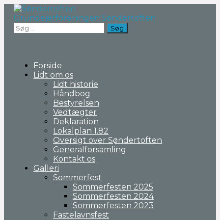
Fortsæt
til
Grundejerforeningen Søndertoften
indhold
Søg
efter:
Forside
Lidt om os
Lidt historie
Håndbog
Bestyrelsen
Vedtægter
Deklaration
Lokalplan 1.82
Oversigt over Søndertoften
Generalforsamling
Kontakt os
Galleri
Sommerfest
Sommerfesten 2025
Sommerfesten 2024
Sommerfesten 2023
Fastelavnsfest