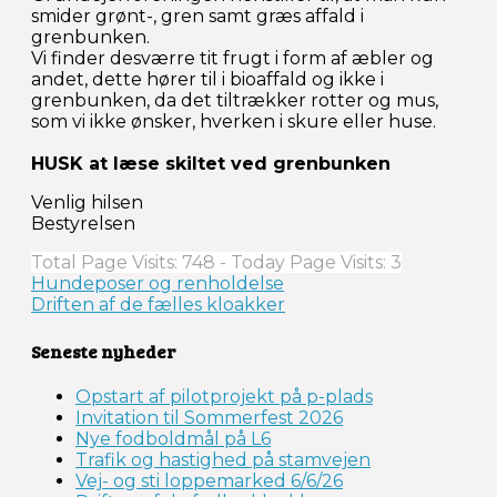
smider grønt-, gren samt græs affald i
grenbunken.
Vi finder desværre tit frugt i form af æbler og
andet, dette hører til i bioaffald og ikke i
grenbunken, da det tiltrækker rotter og mus,
som vi ikke ønsker, hverken i skure eller huse.
HUSK at læse skiltet ved grenbunken
Venlig hilsen
Bestyrelsen
Total Page Visits: 748 - Today Page Visits: 3
Indlægsnavigation
Hundeposer og renholdelse
Driften af de fælles kloakker
Seneste nyheder
Opstart af pilotprojekt på p-plads
Invitation til Sommerfest 2026
Nye fodboldmål på L6
Trafik og hastighed på stamvejen
Vej- og sti loppemarked 6/6/26