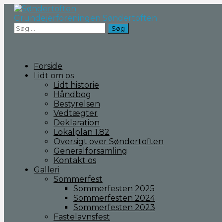
Fortsæt
til
Grundejerforeningen Søndertoften
indhold
Søg
efter:
Forside
Lidt om os
Lidt historie
Håndbog
Bestyrelsen
Vedtægter
Deklaration
Lokalplan 1.82
Oversigt over Søndertoften
Generalforsamling
Kontakt os
Galleri
Sommerfest
Sommerfesten 2025
Sommerfesten 2024
Sommerfesten 2023
Fastelavnsfest