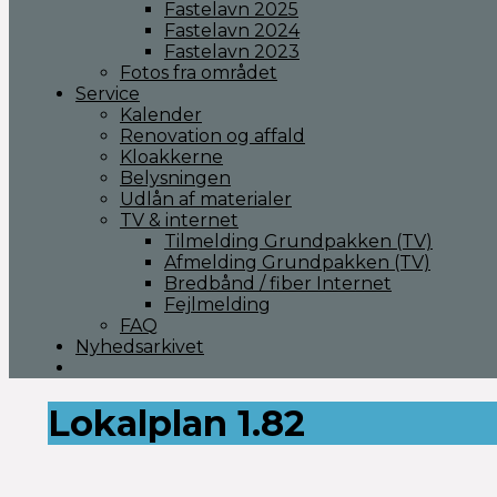
Fastelavn 2025
Fastelavn 2024
Fastelavn 2023
Fotos fra området
Service
Kalender
Renovation og affald
Kloakkerne
Belysningen
Udlån af materialer
TV & internet
Tilmelding Grundpakken (TV)
Afmelding Grundpakken (TV)
Bredbånd / fiber Internet
Fejlmelding
FAQ
Nyhedsarkivet
Lokalplan 1.82