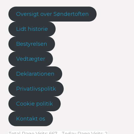
Oversigt over Søndertoften
Lidt historie
Bestyrelsen
Vedtægter
Deklarationen
Privatlivspolitk
Cookie politik
Kontakt os
Total Page Visits: 667 - Today Page Visits: 2