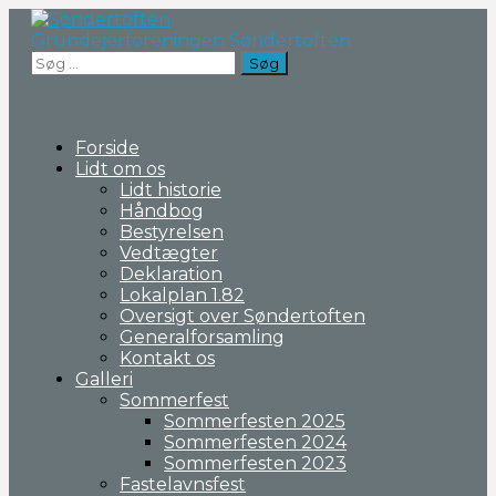
Fortsæt
til
Grundejerforeningen Søndertoften
indhold
Søg
efter:
Forside
Lidt om os
Lidt historie
Håndbog
Bestyrelsen
Vedtægter
Deklaration
Lokalplan 1.82
Oversigt over Søndertoften
Generalforsamling
Kontakt os
Galleri
Sommerfest
Sommerfesten 2025
Sommerfesten 2024
Sommerfesten 2023
Fastelavnsfest