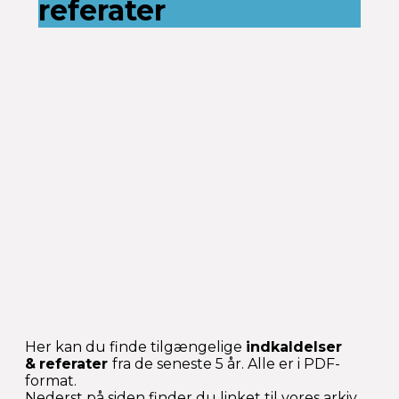
referater
Her kan du finde tilgængelige
indkaldelser
&
referater
fra de seneste 5 år. Alle er i PDF-
format.
Nederst på siden finder du linket til vores arkiv,