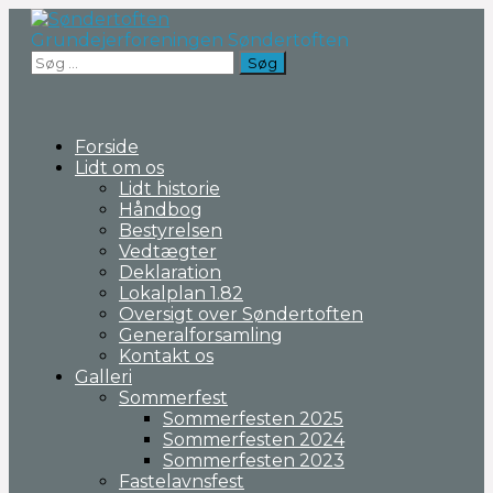
Fortsæt
til
Grundejerforeningen Søndertoften
indhold
Søg
efter:
Forside
Lidt om os
Lidt historie
Håndbog
Bestyrelsen
Vedtægter
Deklaration
Lokalplan 1.82
Oversigt over Søndertoften
Generalforsamling
Kontakt os
Galleri
Sommerfest
Sommerfesten 2025
Sommerfesten 2024
Sommerfesten 2023
Fastelavnsfest