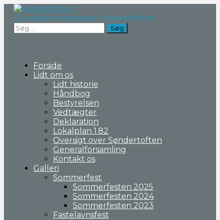
Fortsæt
til
Grundejerforeningen Søndertoften
indhold
Søg
efter:
Forside
Lidt om os
Lidt historie
Håndbog
Bestyrelsen
Vedtægter
Deklaration
Lokalplan 1.82
Oversigt over Søndertoften
Generalforsamling
Kontakt os
Galleri
Sommerfest
Sommerfesten 2025
Sommerfesten 2024
Sommerfesten 2023
Fastelavnsfest