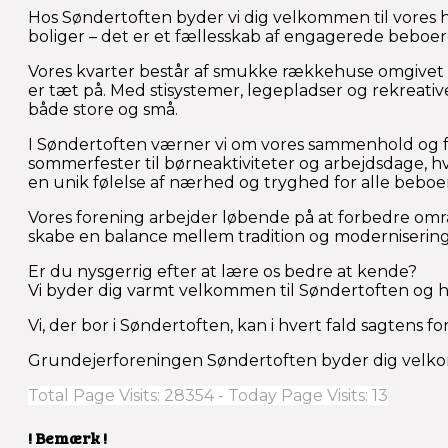
Hos Søndertoften byder vi dig velkommen til vores 
boliger – det er et fællesskab af engagerede beboere
Vores kvarter består af smukke rækkehuse omgivet af
er tæt på. Med stisystemer, legepladser og rekreativ
både store og små.
I Søndertoften værner vi om vores sammenhold og fæll
sommerfester til børneaktiviteter og arbejdsdage, h
en unik følelse af nærhed og tryghed for alle beboe
Vores forening arbejder løbende på at forbedre område
skabe en balance mellem tradition og modernisering,
Er du nysgerrig efter at lære os bedre at kende?
Vi byder dig varmt velkommen til Søndertoften og hå
Vi, der bor i Søndertoften, kan i hvert fald sagtens 
Grundejerforeningen Søndertoften byder dig velkom
Total Page Visits: 28354 - Today Page Visits: 13
! Bemærk !