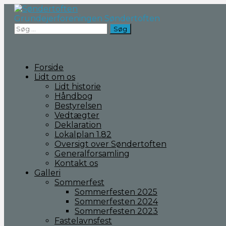
Fortsæt
til
Grundejerforeningen Søndertoften
indhold
Søg
efter:
Forside
Lidt om os
Lidt historie
Håndbog
Bestyrelsen
Vedtægter
Deklaration
Lokalplan 1.82
Oversigt over Søndertoften
Generalforsamling
Kontakt os
Galleri
Sommerfest
Sommerfesten 2025
Sommerfesten 2024
Sommerfesten 2023
Fastelavnsfest