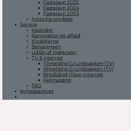
Fastelavn 2025
Fastelavn 2024
Fastelavn 2023
Fotos fra området
Service
Kalender
Renovation og affald
Kloakkerne
Belysningen
Udlån af materialer
TV & internet
Tilmelding Grundpakken (TV)
Afmelding Grundpakken (TV)
Bredbånd / fiber Internet
Fejlmelding
FAQ
Nyhedsarkivet