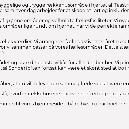
hyggelige og trygge rækkehusområde i hjertet af Taastr
, som hver dag arbejder for at skabe et rart og inkluder
 grønne områder og velholdte fællesfaciliteter. Vi nyd
e områder lige rundt om hjørnet, har vi de perfekte ramm
es værdier. Vi arrangerer fælles aktiviteter året rundt 
vor vi sammen passer på vores fællesområder. Dette stær
re.
t og sikre de bedste vilkår for alle, der bor her. Vi pr
 så Søndertoften fortsat kan være et skønt sted at bo i
ber, at du vil opleve den samme glæde ved at være en de
forstå, hvorfor rækkehusene har været eftertragtede siden
men til vores hjemmeside – både hvis du har boet her l