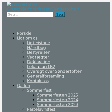
Fortsæt
til
Grundejerforeningen Søndertoften
indhold
Søg
efter:
Forside
Lidt om os
Lidt historie
Håndbog
Bestyrelsen
Vedtægter
Deklaration
Lokalplan 1.82
Oversigt over Søndertoften
Generalforsamling
Kontakt os
Galleri
Sommerfest
Sommerfesten 2025
Sommerfesten 2024
Sommerfesten 2023
Fastelavnsfest