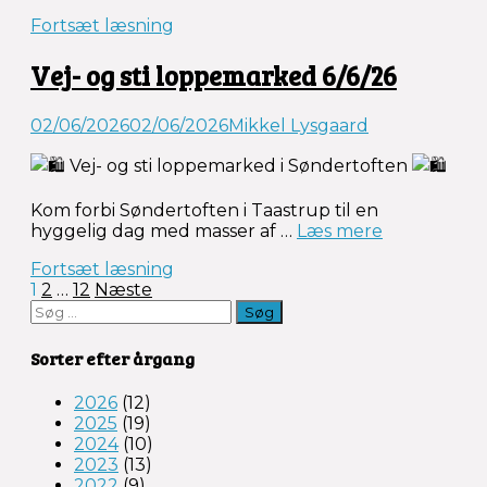
og
Fortsæt læsning
hastighed
på
Vej- og sti loppemarked 6/6/26
stamvejen”
02/06/2026
02/06/2026
Mikkel Lysgaard
Vej- og sti loppemarked i Søndertoften
Kom forbi Søndertoften i Taastrup til en
“Vej-
hyggelig dag med masser af …
Læs mere
og
Fortsæt læsning
sti
Indlægsinddeling
1
2
…
12
Næste
loppemark
Søg
6/6/26”
efter:
Sorter efter årgang
2026
(12)
2025
(19)
2024
(10)
2023
(13)
2022
(9)