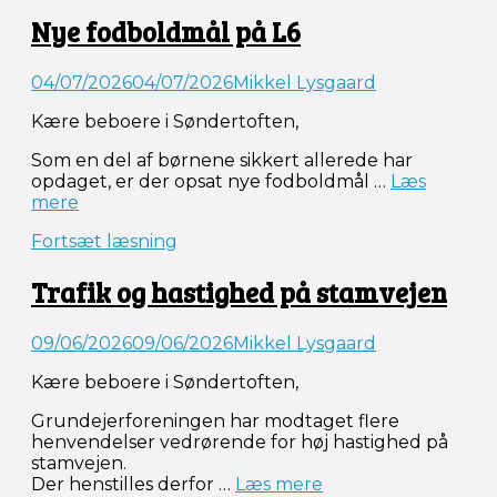
2026”
Nye fodboldmål på L6
04/07/2026
04/07/2026
Mikkel Lysgaard
Kære beboere i Søndertoften,
Som en del af børnene sikkert allerede har
opdaget, er der opsat nye fodboldmål …
Læs
“Nye
mere
fodboldmål
Fortsæt læsning
på
L6”
Trafik og hastighed på stamvejen
09/06/2026
09/06/2026
Mikkel Lysgaard
Kære beboere i Søndertoften,
Grundejerforeningen har modtaget flere
henvendelser vedrørende for høj hastighed på
stamvejen.
“Trafik
Der henstilles derfor …
Læs mere