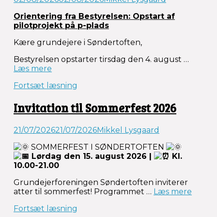
Orientering fra Bestyrelsen: Opstart af
pilotprojekt på p-plads
Kære grundejere i Søndertoften,
Bestyrelsen opstarter tirsdag den 4. august …
“Opstart
Læs mere
af
Fortsæt læsning
pilotprojekt
på
Invitation til Sommerfest 2026
p-
plads”
21/07/2026
21/07/2026
Mikkel Lysgaard
SOMMERFEST I SØNDERTOFTEN
Lørdag den 15. august 2026 |
Kl.
10.00-21.00
Grundejerforeningen Søndertoften inviterer
“Invita
atter til sommerfest! Programmet …
Læs mere
til
Fortsæt læsning
Somme