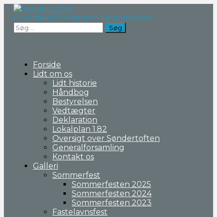
Fortsæt
til
Grundejerforeningen Søndertoften
indhold
Søg
efter:
Forside
Lidt om os
Lidt historie
Håndbog
Bestyrelsen
Vedtægter
Deklaration
Lokalplan 1.82
Oversigt over Søndertoften
Generalforsamling
Kontakt os
Galleri
Sommerfest
Sommerfesten 2025
Sommerfesten 2024
Sommerfesten 2023
Fastelavnsfest