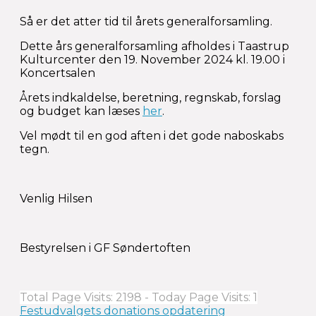
Så er det atter tid til årets generalforsamling.
Dette års generalforsamling afholdes i Taastrup
Kulturcenter den 19. November 2024 kl. 19.00 i
Koncertsalen
Årets indkaldelse, beretning, regnskab, forslag
og budget kan læses
her
.
Vel mødt til en god aften i det gode naboskabs
tegn.
Venlig Hilsen
Bestyrelsen i GF Søndertoften
Total Page Visits: 2198 - Today Page Visits: 1
Indlægsnavigation
Festudvalgets donations opdatering