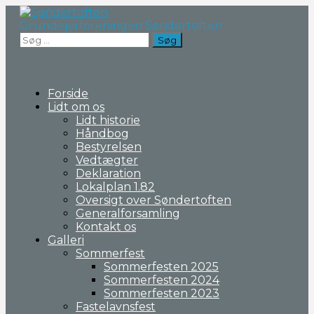
Fortsæt
til
Grundejerforeningen Søndertoften
indhold
Søg
efter:
Forside
Lidt om os
Lidt historie
Håndbog
Bestyrelsen
Vedtægter
Deklaration
Lokalplan 1.82
Oversigt over Søndertoften
Generalforsamling
Kontakt os
Galleri
Sommerfest
Sommerfesten 2025
Sommerfesten 2024
Sommerfesten 2023
Fastelavnsfest