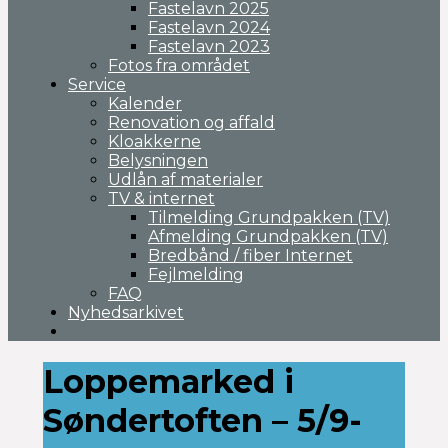
Fastelavn 2025
Fastelavn 2024
Fastelavn 2023
Fotos fra området
Service
Kalender
Renovation og affald
Kloakkerne
Belysningen
Udlån af materialer
TV & internet
Tilmelding Grundpakken (TV)
Afmelding Grundpakken (TV)
Bredbånd / fiber Internet
Fejlmelding
FAQ
Nyhedsarkivet
Loppemarked i
Søndertoften – 5/9-