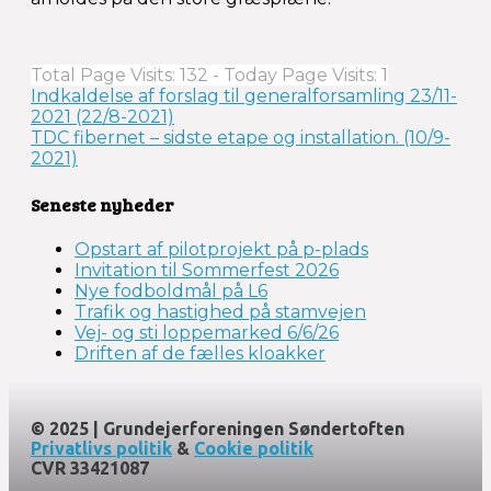
Total Page Visits: 132 - Today Page Visits: 1
Indlægsnavigation
Indkaldelse af forslag til generalforsamling 23/11-
2021 (22/8-2021)
TDC fibernet – sidste etape og installation. (10/9-
2021)
Seneste nyheder
Opstart af pilotprojekt på p-plads
Invitation til Sommerfest 2026
Nye fodboldmål på L6
Trafik og hastighed på stamvejen
Vej- og sti loppemarked 6/6/26
Driften af de fælles kloakker
© 2025 | Grundejerforeningen Søndertoften
Privatlivs politik
&
Cookie politik
CVR 33421087