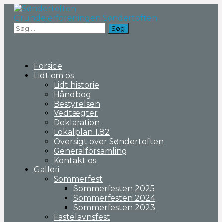
Fortsæt
til
Grundejerforeningen Søndertoften
indhold
Søg
efter:
Forside
Lidt om os
Lidt historie
Håndbog
Bestyrelsen
Vedtægter
Deklaration
Lokalplan 1.82
Oversigt over Søndertoften
Generalforsamling
Kontakt os
Galleri
Sommerfest
Sommerfesten 2025
Sommerfesten 2024
Sommerfesten 2023
Fastelavnsfest