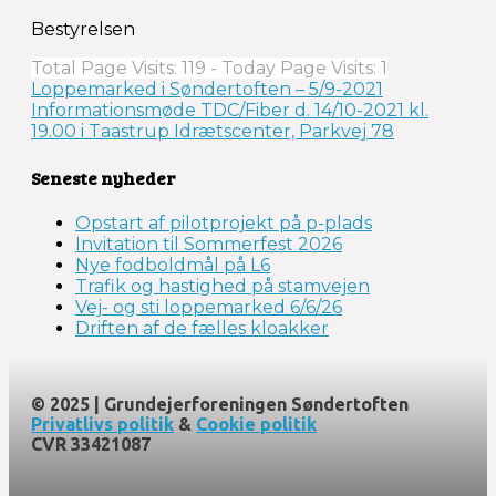
Bestyrelsen
Total Page Visits: 119 - Today Page Visits: 1
Indlægsnavigation
Loppemarked i Søndertoften – 5/9-2021
Informationsmøde TDC/Fiber d. 14/10-2021 kl.
19.00 i Taastrup Idrætscenter, Parkvej 78
Seneste nyheder
Opstart af pilotprojekt på p-plads
Invitation til Sommerfest 2026
Nye fodboldmål på L6
Trafik og hastighed på stamvejen
Vej- og sti loppemarked 6/6/26
Driften af de fælles kloakker
© 2025 | Grundejerforeningen Søndertoften
Privatlivs politik
&
Cookie politik
CVR 33421087