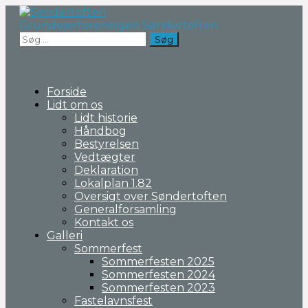
Fortsæt
til
Grundejerforeningen Søndertoften
indhold
Søg
efter:
Forside
Lidt om os
Lidt historie
Håndbog
Bestyrelsen
Vedtægter
Deklaration
Lokalplan 1.82
Oversigt over Søndertoften
Generalforsamling
Kontakt os
Galleri
Sommerfest
Sommerfesten 2025
Sommerfesten 2024
Sommerfesten 2023
Fastelavnsfest