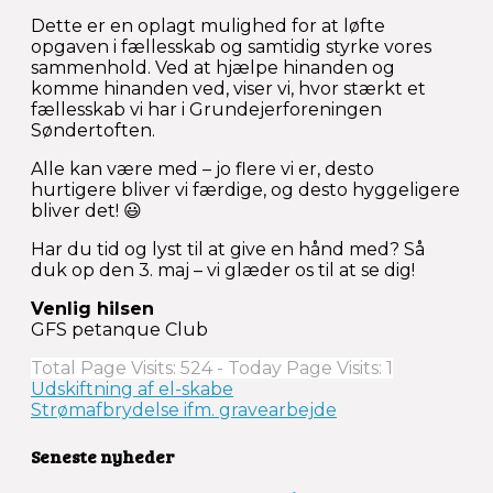
Dette er en oplagt mulighed for at løfte
opgaven i fællesskab og samtidig styrke vores
sammenhold. Ved at hjælpe hinanden og
komme hinanden ved, viser vi, hvor stærkt et
fællesskab vi har i Grundejerforeningen
Søndertoften.
Alle kan være med – jo flere vi er, desto
hurtigere bliver vi færdige, og desto hyggeligere
bliver det! 😃
Har du tid og lyst til at give en hånd med? Så
duk op den 3. maj – vi glæder os til at se dig!
Venlig hilsen
GFS petanque Club
Total Page Visits: 524 - Today Page Visits: 1
Indlægsnavigation
Udskiftning af el-skabe
Strømafbrydelse ifm. gravearbejde
Seneste nyheder