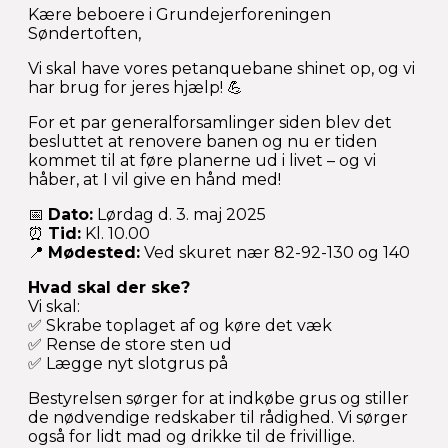
Kære beboere i Grundejerforeningen
Søndertoften,
Vi skal have vores petanquebane shinet op, og vi
har brug for jeres hjælp! 💪
For et par generalforsamlinger siden blev det
besluttet at renovere banen og nu er tiden
kommet til at føre planerne ud i livet – og vi
håber, at I vil give en hånd med!
📅
Dato:
Lørdag d. 3. maj 2025
⏰
Tid:
Kl. 10.00
📍
Mødested:
Ved skuret nær 82-92-130 og 140
Hvad skal der ske?
Vi skal:
✅ Skrabe toplaget af og køre det væk
✅ Rense de store sten ud
✅ Lægge nyt slotgrus på
Bestyrelsen sørger for at indkøbe grus og stiller
de nødvendige redskaber til rådighed. Vi sørger
også for lidt mad og drikke til de frivillige.