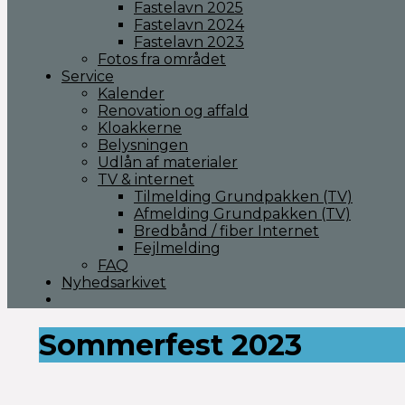
Fastelavn 2025
Fastelavn 2024
Fastelavn 2023
Fotos fra området
Service
Kalender
Renovation og affald
Kloakkerne
Belysningen
Udlån af materialer
TV & internet
Tilmelding Grundpakken (TV)
Afmelding Grundpakken (TV)
Bredbånd / fiber Internet
Fejlmelding
FAQ
Nyhedsarkivet
Sommerfest 2023