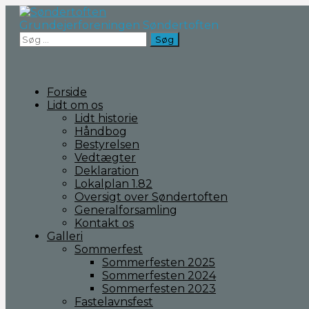
Fortsæt
til
Grundejerforeningen Søndertoften
indhold
Søg
efter:
Forside
Lidt om os
Lidt historie
Håndbog
Bestyrelsen
Vedtægter
Deklaration
Lokalplan 1.82
Oversigt over Søndertoften
Generalforsamling
Kontakt os
Galleri
Sommerfest
Sommerfesten 2025
Sommerfesten 2024
Sommerfesten 2023
Fastelavnsfest