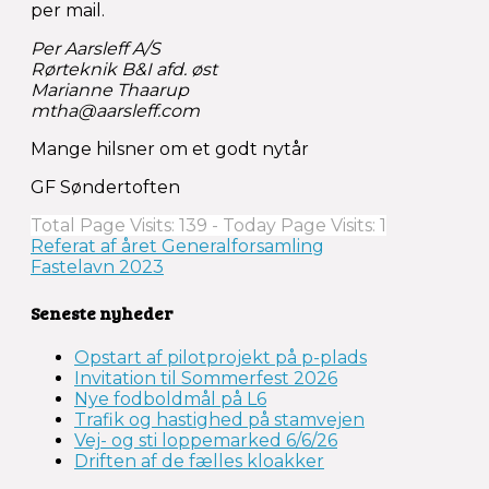
per mail.
Per Aarsleff A/S
Rørteknik B&I afd. øst
Marianne Thaarup
mtha@aarsleff.com
Mange hilsner om et godt nytår
GF Søndertoften
Total Page Visits: 139 - Today Page Visits: 1
Indlægsnavigation
Referat af året Generalforsamling
Fastelavn 2023
Seneste nyheder
Opstart af pilotprojekt på p-plads
Invitation til Sommerfest 2026
Nye fodboldmål på L6
Trafik og hastighed på stamvejen
Vej- og sti loppemarked 6/6/26
Driften af de fælles kloakker