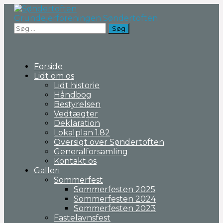
Fortsæt
til
Grundejerforeningen Søndertoften
indhold
Søg
efter:
Forside
Lidt om os
Lidt historie
Håndbog
Bestyrelsen
Vedtægter
Deklaration
Lokalplan 1.82
Oversigt over Søndertoften
Generalforsamling
Kontakt os
Galleri
Sommerfest
Sommerfesten 2025
Sommerfesten 2024
Sommerfesten 2023
Fastelavnsfest