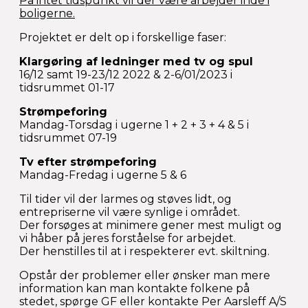
På intet tidspunkt vil der være arbejder inde i
boligerne.
Projektet er delt op i forskellige faser:
Klargøring af ledninger med tv og spul
16/12 samt 19-23/12 2022 & 2-6/01/2023 i
tidsrummet 01-17
Strømpeforing
Mandag-Torsdag i ugerne 1 + 2 + 3 + 4 & 5 i
tidsrummet 07-19
Tv efter strømpeforing
Mandag-Fredag i ugerne 5 & 6
Til tider vil der larmes og støves lidt, og
entrepriserne vil være synlige i området.
Der forsøges at minimere gener mest muligt og
vi håber på jeres forståelse for arbejdet.
Der henstilles til at i respekterer evt. skiltning.
Opstår der problemer eller ønsker man mere
information kan man kontakte folkene på
stedet, spørge GF eller kontakte Per Aarsleff A/S