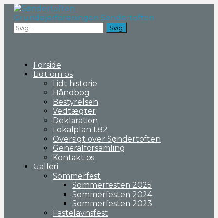
Fortsæt
til
Grundejerforeningen Søndertoften
indhold
Søg
efter:
Forside
Lidt om os
Lidt historie
Håndbog
Bestyrelsen
Vedtægter
Deklaration
Lokalplan 1.82
Oversigt over Søndertoften
Generalforsamling
Kontakt os
Galleri
Sommerfest
Sommerfesten 2025
Sommerfesten 2024
Sommerfesten 2023
Fastelavnsfest