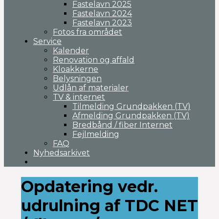
Fastelavn 2025
Fastelavn 2024
Fastelavn 2023
Fotos fra området
Service
Kalender
Renovation og affald
Kloakkerne
Belysningen
Udlån af materialer
TV & internet
Tilmelding Grundpakken (TV)
Afmelding Grundpakken (TV)
Bredbånd / fiber Internet
Fejlmelding
FAQ
Nyhedsarkivet
Opdatering vedr.
udrulning af TDC NET