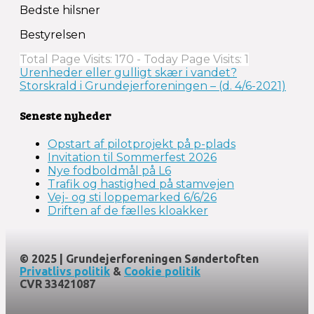
Bedste hilsner
Bestyrelsen
Total Page Visits: 170 - Today Page Visits: 1
Indlægsnavigation
Urenheder eller gulligt skær i vandet?
Storskrald i Grundejerforeningen – (d. 4/6-2021)
Seneste nyheder
Opstart af pilotprojekt på p-plads
Invitation til Sommerfest 2026
Nye fodboldmål på L6
Trafik og hastighed på stamvejen
Vej- og sti loppemarked 6/6/26
Driften af de fælles kloakker
© 2025 | Grundejerforeningen Søndertoften
Privatlivs politik
&
Cookie politik
CVR 33421087