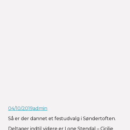
04/10/2019
admin
Så er der dannet et festudvalg i Søndertoften.
Deltager indtil videre er Lone Stendal – Cicilie