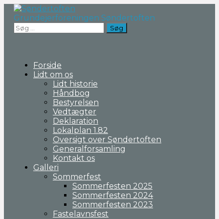
Fortsæt
til
Grundejerforeningen Søndertoften
indhold
Søg
efter:
Forside
Lidt om os
Lidt historie
Håndbog
Bestyrelsen
Vedtægter
Deklaration
Lokalplan 1.82
Oversigt over Søndertoften
Generalforsamling
Kontakt os
Galleri
Sommerfest
Sommerfesten 2025
Sommerfesten 2024
Sommerfesten 2023
Fastelavnsfest