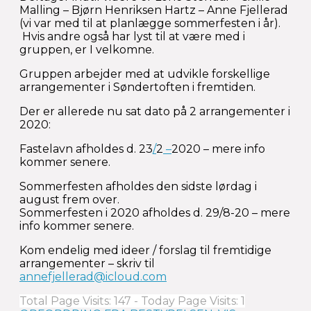
Malling – Bjørn Henriksen Hartz – Anne Fjellerad
(vi var med til at planlægge sommerfesten i år).
Hvis andre også har lyst til at være med i
gruppen, er I velkomne.
Gruppen arbejder med at udvikle forskellige
arrangementer i Søndertoften i fremtiden.
Der er allerede nu sat dato på 2 arrangementer i
2020:
Fastelavn afholdes d. 23
/
2
–
2020 – mere info
kommer senere.
Sommerfesten afholdes den sidste lørdag i
august frem over.
Sommerfesten i 2020 afholdes d. 29/8-20 – mere
info kommer senere.
Kom endelig med ideer / forslag til fremtidige
arrangementer – skriv til
annefjellerad@icloud.com
Total Page Visits: 147 - Today Page Visits: 1