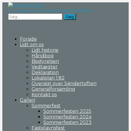
Fortsæt
til
Grundejerforeningen Søndertoften
indhold
Søg
efter:
Forside
Lidt om os
Lidt historie
Håndbog
Bestyrelsen
Vedtægter
Deklaration
Lokalplan 1.82
Oversigt over Søndertoften
Generalforsamling
Kontakt os
Galleri
Sommerfest
Sommerfesten 2025
Sommerfesten 2024
Sommerfesten 2023
Fastelavnsfest