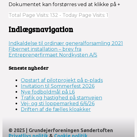
Dokumentet kan forstørres ved at klikke på +
Total Page Visits: 132 - Today Page Visits: 1
Indlægsnavigation
Indkaldelse til ordinær generalforsamling 2021
Fibernet installation – brev fra
Entreprenørfirmaet Nordkysten A/S
Seneste nyheder
Opstart af pilotprojekt på p-plads
Invitation til Sommerfest 2026
Nye fodboldmål på L6
Trafik og hastighed på stamvejen
Vej- og sti loppemarked 6/6/26
Driften af de fælles kloakker
© 2025 | Grundejerforeningen Søndertoften
Privatlivs politik
&
Cookie politik