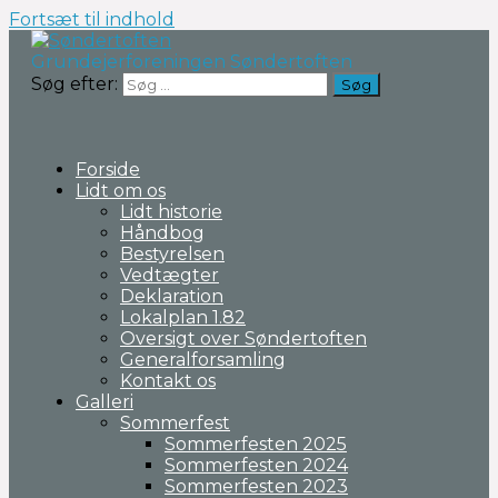
Fortsæt til indhold
Grundejerforeningen Søndertoften
Søg efter:
Forside
Lidt om os
Lidt historie
Håndbog
Bestyrelsen
Vedtægter
Deklaration
Lokalplan 1.82
Oversigt over Søndertoften
Generalforsamling
Kontakt os
Galleri
Sommerfest
Sommerfesten 2025
Sommerfesten 2024
Sommerfesten 2023