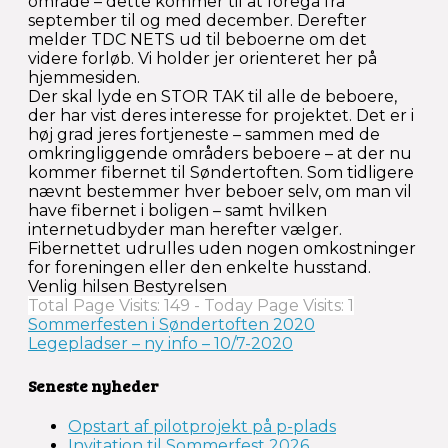
område – dette kommer til at foregå fra
september til og med december. Derefter
melder TDC NETS ud til beboerne om det
videre forløb. Vi holder jer orienteret her på
hjemmesiden.
Der skal lyde en STOR TAK til alle de beboere,
der har vist deres interesse for projektet. Det er i
høj grad jeres fortjeneste – sammen med de
omkringliggende områders beboere – at der nu
kommer fibernet til Søndertoften. Som tidligere
nævnt bestemmer hver beboer selv, om man vil
have fibernet i boligen – samt hvilken
internetudbyder man herefter vælger.
Fibernettet udrulles uden nogen omkostninger
for foreningen eller den enkelte husstand.
Venlig hilsen Bestyrelsen
Total Page Visits: 149 - Today Page Visits: 1
Indlægsnavigation
Sommerfesten i Søndertoften 2020
Legepladser – ny info – 10/7-2020
Seneste nyheder
Opstart af pilotprojekt på p-plads
Invitation til Sommerfest 2026