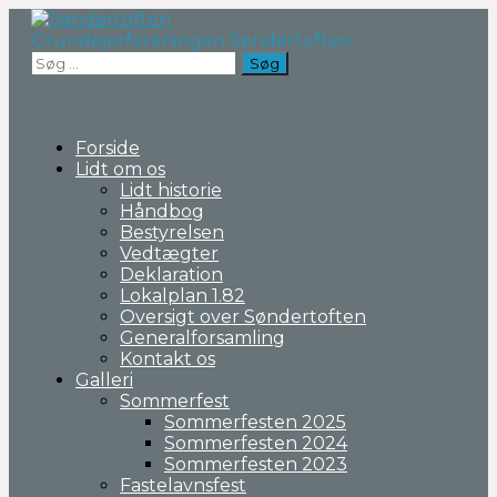
Fortsæt
til
Grundejerforeningen Søndertoften
indhold
Søg
efter:
Forside
Lidt om os
Lidt historie
Håndbog
Bestyrelsen
Vedtægter
Deklaration
Lokalplan 1.82
Oversigt over Søndertoften
Generalforsamling
Kontakt os
Galleri
Sommerfest
Sommerfesten 2025
Sommerfesten 2024
Sommerfesten 2023
Fastelavnsfest