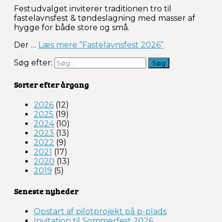
Festudvalget inviterer traditionen tro til
fastelavnsfest & tøndeslagning med masser af
hygge for både store og små.
Der
…
Læs mere
“Fastelavnsfest 2026”
Søg efter:
Sorter efter årgang
2026
(12)
2025
(19)
2024
(10)
2023
(13)
2022
(9)
2021
(17)
2020
(13)
2019
(5)
Seneste nyheder
Opstart af pilotprojekt på p-plads
Invitation til Sommerfest 2026