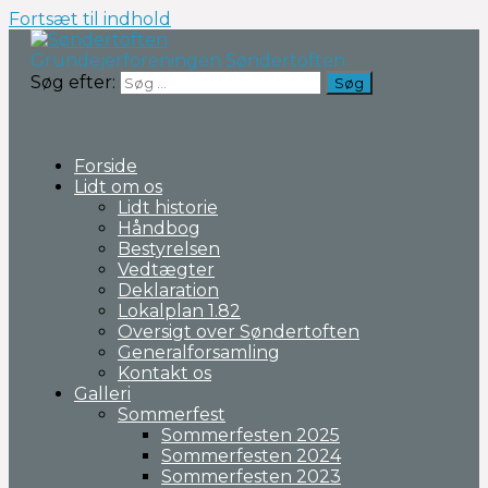
Fortsæt til indhold
Grundejerforeningen Søndertoften
Søg efter:
Forside
Lidt om os
Lidt historie
Håndbog
Bestyrelsen
Vedtægter
Deklaration
Lokalplan 1.82
Oversigt over Søndertoften
Generalforsamling
Kontakt os
Galleri
Sommerfest
Sommerfesten 2025
Sommerfesten 2024
Sommerfesten 2023