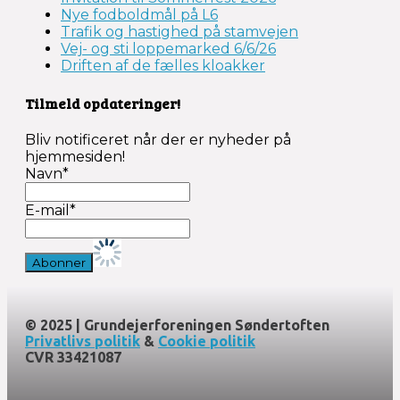
Nye fodboldmål på L6
Trafik og hastighed på stamvejen
Vej- og sti loppemarked 6/6/26
Driften af de fælles kloakker
Tilmeld opdateringer!
Bliv notificeret når der er nyheder på
hjemmesiden!
Navn*
E-mail*
© 2025 | Grundejerforeningen Søndertoften
Privatlivs politik
&
Cookie politik
CVR 33421087