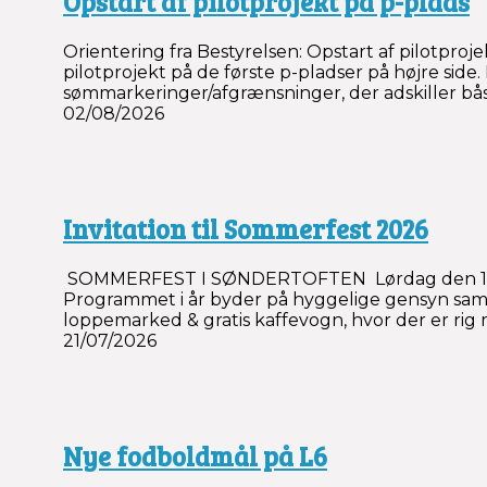
Opstart af pilotprojekt på p-plads
Orientering fra Bestyrelsen: Opstart af pilotpro
pilotprojekt på de første p-pladser på højre side
sømmarkeringer/afgrænsninger, der adskiller båse
02/08/2026
Invitation til Sommerfest 2026
SOMMERFEST I SØNDERTOFTEN Lørdag den 15. augu
Programmet i år byder på hyggelige gensyn samt
loppemarked & gratis kaffevogn, hvor der er rig
21/07/2026
Nye fodboldmål på L6