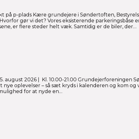
jekt på p-plads Kære grundejere i Søndertoften, Bestyrel
. Hvorfor gør vi det? Vores eksisterende parkeringsbåse e
ne, er flere steder helt væk. Samtidig er de biler, der…
st 2026 | Kl. 10.00-21.00 Grundejerforeningen Sønde
 nye oplevelser – så sæt kryds i kalenderen og kom og
 mulighed for at nyde en…