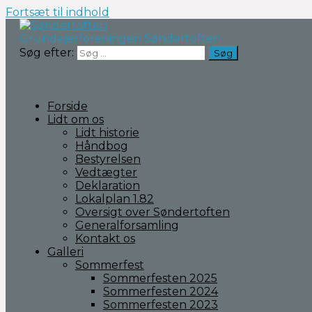
Fortsæt til indhold
Grundejerforeningen Søndertoften
Søg efter:
Forside
Lidt om os
Lidt historie
Håndbog
Bestyrelsen
Vedtægter
Deklaration
Lokalplan 1.82
Oversigt over Søndertoften
Generalforsamling
Kontakt os
Galleri
Sommerfest
Sommerfesten 2025
Sommerfesten 2024
Sommerfesten 2023