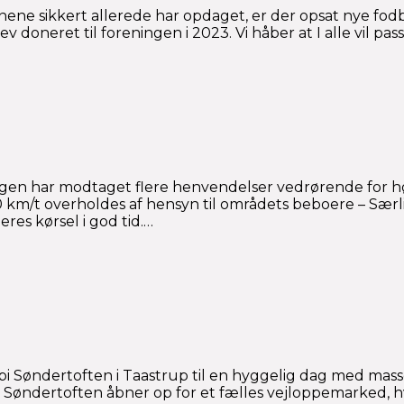
nene sikkert allerede har opdaget, er der opsat nye fo
ev doneret til foreningen i 2023. Vi håber at I alle vil 
en har modtaget flere henvendelser vedrørende for høj
 km/t overholdes af hensyn til områdets beboere – Særlig
es kørsel i god tid.…
bi Søndertoften i Taastrup til en hyggelig dag med mas
e i Søndertoften åbner op for et fælles vejloppemarked,