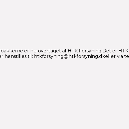
kloakkerne er nu overtaget af HTK Forsyning.Det er HTK
enstilles til: htkforsyning@htkforsyning.dkeller via tel