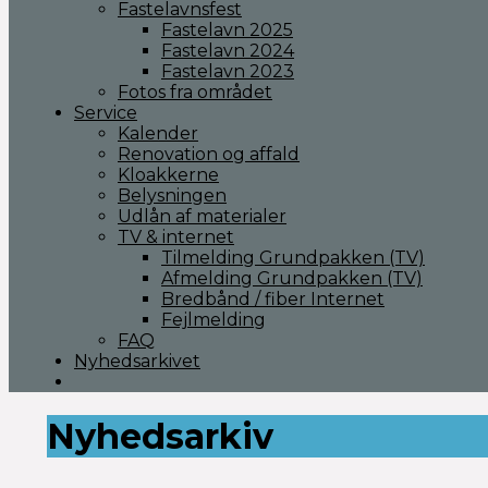
Fastelavnsfest
Fastelavn 2025
Fastelavn 2024
Fastelavn 2023
Fotos fra området
Service
Kalender
Renovation og affald
Kloakkerne
Belysningen
Udlån af materialer
TV & internet
Tilmelding Grundpakken (TV)
Afmelding Grundpakken (TV)
Bredbånd / fiber Internet
Fejlmelding
FAQ
Nyhedsarkivet
Nyhedsarkiv